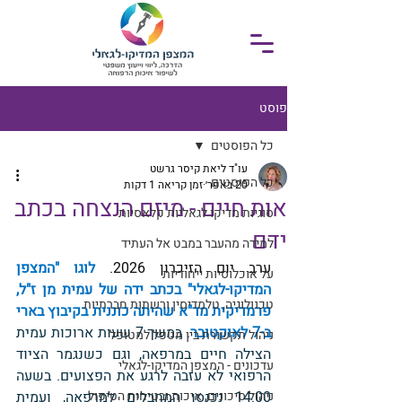
פוסט
כל הפוסטים
עו"ד ליאת קיסר גרשט
כל הפוסטים
20 באפר׳
זמן קריאה 1 דקות
אות חיים - מיזם הנצחה בכתב
סוגיות מדיקו לגאליות קלאסיות
ידם
למידה מהעבר במבט אל העתיד
ערב יום הזיכרון 2026.
 לוגו "המצפן 
על אוכלוסיות ייחודיות
המדיקו-לגאלי" בכתב ידה של עמית מן ז"ל, 
טכנולוגיה, טלמדיסין ורשתות חברתיות
פרמדיקית מד"א שהיתה כוננית בקיבוץ בארי 
ב-7 לאוקטובר
. במשך 7 שעות ארוכות עמית 
ניהול תקשורת בין מטפל למטופל
הצילה חיים במרפאה, וגם כשנגמר הציוד 
עדכונים - המצפן המדיקו-לגאלי
הרפואי לא עזבה לרגע את הפצועים. בשעה 
ניהול סיכונים, איכות ובטיחות הטיפול
14:00 נכנסו המחבלים למרפאה, ועמית 