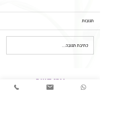
תגובות
כתיבת תגובה...
מומחיות באֲחָיוּת – רפואה
ראשונית (קהילה)
צרו קשר
050-6253938
Lk.MedLaw@gmail.com
השאירו פרטים ונחזור אליכם בהקדם