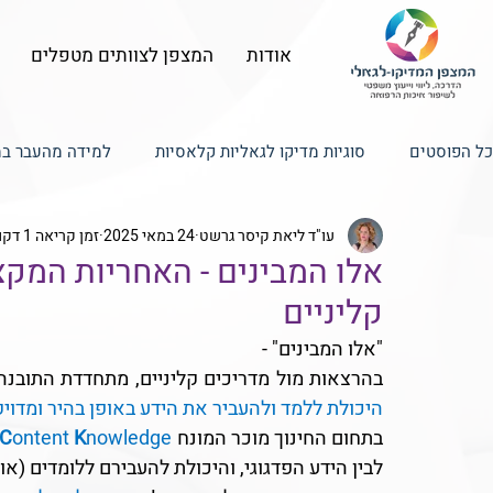
אודות
המצפן לצוותים מטפלים
כל הפוסטים
סוגיות מדיקו לגאליות קלאסיות
למידה מהעבר במ
עו"ד ליאת קיסר גרשט
24 במאי 2025
זמן קריאה 1 דקות
טכנולוגיה, טלמדיסין ורשתות חברתיות
ניהול תקשורת בין מטפ
אלו המבינים - האחריות המקצ
קליניים
ניהול סיכונים, איכות ובטיחות הטיפול
"אלו המבינים" -
בהרצאות מול מדריכים קליניים, מתחדדת התובנה
היכולת ללמד ולהעביר את הידע באופן בהיר ומדויק
בתחום החינוך מוכר המונח 
nowledge
K
ontent 
C
לבין הידע הפדגוגי, והיכולת להעבירם ללומדים (או