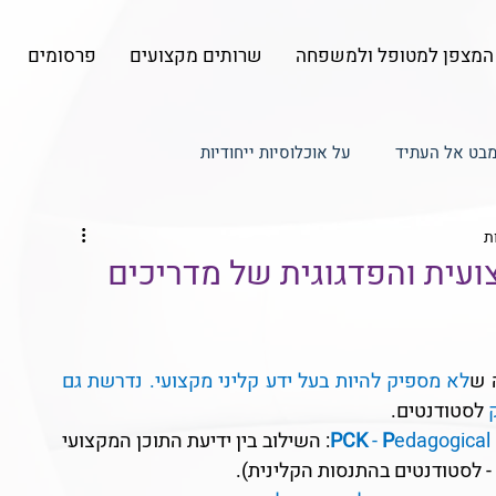
המצפן למטופל ולמשפחה
שרותים מקצועים
פרסומים
בט אל העתיד
על אוכלוסיות ייחודיות
ל למטופל
עדכונים - המצפן המדיקו-לגאלי
ועית והפדגוגית של מדריכים
 ש
לא מספיק להיות בעל ידע קליני מקצועי. נדרשת גם 
 
לסטודנטים.
edagogical 
P
 - 
PCK
: השילוב בין ידיעת התוכן המקצועי 
 - לסטודנטים בהתנסות הקלינית).