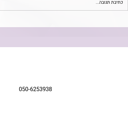
כתיבת תגובה...
מחקר חדש: תפקידן של המערכות
אירוע חריג? 
הפורנזית והמשפטית במניעת
לשטיח!
התאבדות - השלכות על מדיניות
הבריאות בישראל
050-6253938