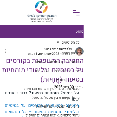
פוסט
כל הפוסטים
עו"ד ליאת קיסר גרשט
כל הפוסטים
11 בדצמ׳ 2023
זמן קריאה 1 דקות
החטיבה המשפטית בקורסים
סוגיות מדיקו לגאליות קלאסיות
על בסיסיים ובלימודי מומחיות
למידה מהעבר במבט אל העתיד
בסיעוד (אֲחָיוּת)
על אוכלוסיות ייחודיות
עודכן:
30 בינו׳ 2025
טכנולוגיה, טלמדיסין ורשתות חברתיות
על בסיסי? מומחיות בסיעוד? ברור שאנחנו 
ניהול תקשורת בין מטפל למטופל
שם!
החטיבה המשפטית בקורסים על בסיסיים 
עדכונים - המצפן המדיקו-לגאלי
ובלימודי מומחיות בסיעוד – כל הנושאים 
ניהול סיכונים, איכות ובטיחות הטיפול