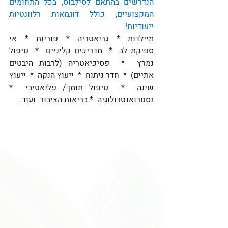
הנדרשים בהתאם לסילבוס, בכל התחומים 
המקצועיים, כולל דוגמאות רלוונטיות 
ייעודיות!
מיילדות  *  גריאטריה  *  פוריות  *  אי 
ספיקת לב  *  מדריכים קליניים  *  טיפול 
נמרץ  *  פסיכיאטריה (לרבות היבטים 
אתיים)  *  חדר ניתוח  *  ייעוץ הנקה  *  ייעוץ 
שינה  *  טיפול תומך/ פליאטיבי  *  
גסטרואנטרולוגיה  * בריאות הציבור  ועוד...