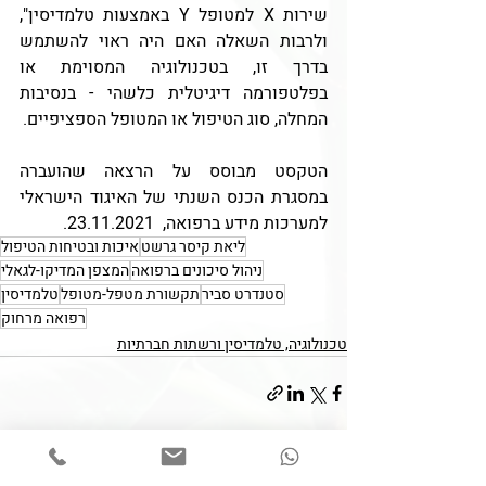
שירות X למטופל Y באמצעות טלמדיסין", 
ולרבות השאלה האם היה ראוי להשתמש 
בדרך זו, בטכנולוגיה המסוימת או 
בפלטפורמה דיגיטלית כלשהי - בנסיבות 
המחלה, סוג הטיפול או המטופל הספציפיים.
הטקסט מבוסס על הרצאה שהועברה 
במסגרת הכנס השנתי של האיגוד הישראלי 
למערכות מידע ברפואה,  23.11.2021.
ליאת קיסר גרשט
איכות ובטיחות הטיפול
ניהול סיכונים ברפואה
המצפן המדיקו-לגאלי
סטנדרט סביר
תקשורת מטפל-מטופל
טלמדיסין
רפואה מרחוק
טכנולוגיה, טלמדיסין ורשתות חברתיות
פוסטים אחרונים
הצג הכול