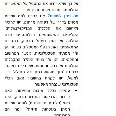
על כך שלא יידע את המטפל על האפשרות 
החלופית, יתרונותיה וחסרונותיה.
מה ניתן לעשות?
אם בחרנו לתת שירות 
מסוים בדרך של רפואה מרחוק, יש להכיר 
וליישם את הכללים המדיקו-לגאליים, 
הקליניים והמשפטיים הרלוונטיים טרם 
החלטה על מתן טיפול מרחוק, במקרים 
המתאימים. זאת הן ע"י המטפלים בשטח, הן 
ע"י מפתחי הטכנולוגיות, אנשי המחשוב 
והטכנאים, והן ע"י צוותי הנהלה המקבלים 
החלטות על רכש והטמעה של כלים בארגון, 
בבחינת "סוף מעשה במחשבה תחילה". כך, 
למשל, יש לקחת בחשבון האם הכלי 
הטכנולוגי שנבחר מאפשר –
עמידה בכללי איכות ובטיחות: האם 
שירות הבריאות המוצע מרחוק, הינו 
ראוי (קלינית וטכנולוגית) לעומת שירות 
הניתן בנוכחות פיזית? ומה הם 
החריגים?