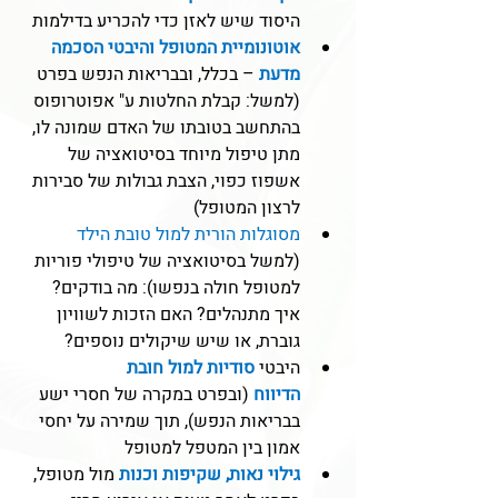
היסוד שיש לאזן כדי להכריע בדילמות
אוטונומיית המטופל והיבטי הסכמה 
מדעת
– בכלל, ובבריאות הנפש בפרט 
(למשל: קבלת החלטות ע" אפוטרופוס 
בהתחשב בטובתו של האדם שמונה לו, 
מתן טיפול מיוחד בסיטואציה של 
אשפוז כפוי, הצבת גבולות של סבירות 
לרצון המטופל)
מסוגלות הורית למול טובת הילד 
(למשל בסיטואציה של טיפולי פוריות 
למטופל חולה בנפשו): מה בודקים? 
איך מתנהלים? האם הזכות לשוויון 
גוברת, או שיש שיקולים נוספים?
היבטי
סודיות למול חובת 
הדיווח
(ובפרט במקרה של חסרי ישע 
בבריאות הנפש), תוך שמירה על יחסי 
אמון בין המטפל למטופל
גילוי נאות, שקיפות וכנות
מול מטופל, 