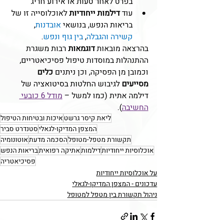
בפרט לאחר טעות או אירוע חריג
עוד 
דילמות ייחודיות
 לאוכלוסייה זו של 
בריאות הנפש, בנושאי 
אובדנות
, 
קשירה והגבלה
, 
בין גוף ונפש
.
בהרצאה מובאות 
דוגמאות
 רבות משגרת 
ההתנהלות במוסדות טיפול פסיכיאטריים, 
וכמובן מן הפסיקה, וכן ניתנים 
כלים 
מסייעים
 לגיבוש החלטות בסיטואציה של 
דילמה אתית (כמו למשל – 
מודל 6 כובעי 
החשיבה
).
ליאת קיסר גרשט
איכות ובטיחות הטיפול
המצפן המדיקו-לגאלי
סטנדרט סביר
תקשורת מטפל-מטופל
הסכמה מדעת
אוטונומיה
אוכלוסיות ייחודיות
דילמות
אתיקה רפואית
בריאות הנפש
פסיכיאטריה
על אוכלוסיות ייחודיות
עדכונים - המצפן המדיקו-לגאלי
ניהול תקשורת בין מטפל למטופל