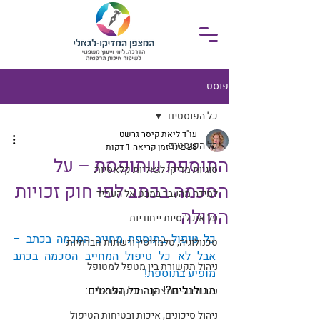
פוסט
כל הפוסטים
עו"ד ליאת קיסר גרשט
כל הפוסטים
28 בינו׳
זמן קריאה 1 דקות
התוספת שתופסת – על
סוגיות מדיקו לגאליות קלאסיות
הסכמה בכתב לפי חוק זכויות
למידה מהעבר במבט אל העתיד
החולה
על אוכלוסיות ייחודיות
כל טיפול בתוספת מחייב הסכמה בכתב – 
טכנולוגיה, טלמדיסין ורשתות חברתיות
אבל לא כל טיפול המחייב הסכמה בכתב 
ניהול תקשורת בין מטפל למטופל
מופיע בתוספת!
מבולבלים?! הנה כל הפרטים: 
עדכונים - המצפן המדיקו-לגאלי
ניהול סיכונים, איכות ובטיחות הטיפול