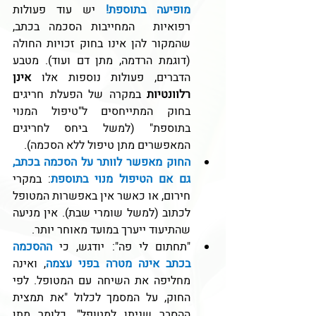
מופיעה בתוספת!
יש עוד פעולות 
רפואיות  המחייבות הסכמה בכתב, 
שהמקור להן אינו בחוק זכויות החולה 
(דוגמת הרדמה, מתן דם ועוד). מטבע 
הדברים, פעולות נוספות אלו 
אינן 
רלוונטיות
 במקרה של הפעלת חריגים 
בחוק המתייחסים ל"טיפול המנוי 
בתוספת" (למשל ביחס לחריגים 
המאפשרים מתן טיפול ללא הסכמה).
החוק מאפשר לוותר על הסכמה בכתב, 
גם אם הטיפול מנוי בתוספת
: במקרי 
חירום, או כאשר אין באפשרות המטופל 
לכתוב (למשל שומרי שבת). אין מניעה 
שהתיעוד ייערך במועד מאוחר יותר.
"תחתום לי פה": יודגש, כי 
ההסכמה 
בכתב אינה מטרה בפני עצמה
, ואינה 
מחליפה את השיחה עם המטופל. לפי 
החוק, על המסמך לכלול "את תמצית 
ההסבר שניתן למטופל", כלומר מתן 