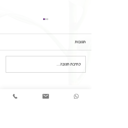
תגובות
כתיבת תגובה...
חובת מיומנות של מטפלים
בתחום עיסוקם
צרו קשר
050-6253938
Lk.MedLaw@gmail.com