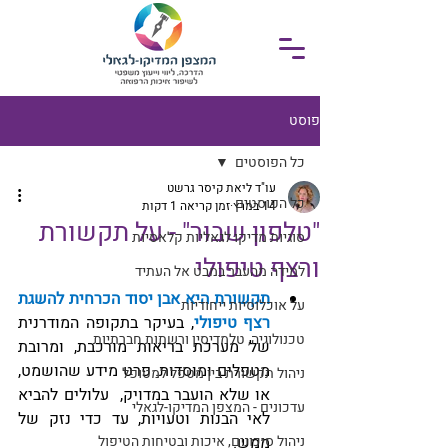
פוסט
כל הפוסטים
עו"ד ליאת קיסר גרשט
כל הפוסטים
14 במרץ
זמן קריאה 1 דקות
"טלפון שבור" - על תקשורת
סוגיות מדיקו לגאליות קלאסיות
ורצף טיפולי
למידה מהעבר במבט אל העתיד
תקשורת היא אבן יסוד הכרחית להשגת 
על אוכלוסיות ייחודיות
רצף טיפולי
, בעיקר בתקופה המודרנית 
טכנולוגיה, טלמדיסין ורשתות חברתיות
של מערכת בריאות מורכבת, ומרובת 
מטפלים ומוסדות. פרט מידע שהושמט, 
ניהול תקשורת בין מטפל למטופל
או שלא הועבר במדויק,  עלולים להביא 
עדכונים - המצפן המדיקו-לגאלי
לאי הבנות וטעויות, עד כדי נזק של 
ממש.
ניהול סיכונים, איכות ובטיחות הטיפול