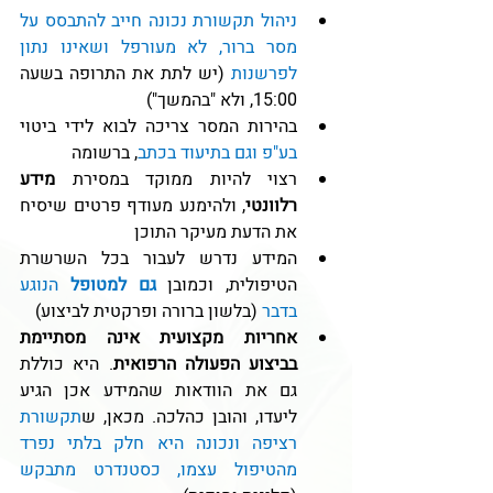
ניהול תקשורת נכונה חייב להתבסס על 
מסר ברור, לא מעורפל ושאינו נתון 
לפרשנות 
(יש לתת את התרופה בשעה 
15:00, ולא "בהמשך")
בהירות המסר צריכה לבוא לידי ביטוי 
בע"פ וגם בתיעוד בכתב
, ברשומה
רצוי להיות ממוקד במסירת 
מידע 
רלוונטי
, ולהימנע מעודף פרטים שיסיח 
את הדעת מעיקר התוכן
המידע נדרש לעבור בכל השרשרת 
הטיפולית, וכמובן 
גם למטופל
 הנוגע 
בדבר 
(בלשון ברורה ופרקטית לביצוע)
אחריות מקצועית אינה מסתיימת 
בביצוע הפעולה הרפואית
. היא כוללת 
גם את הוודאות שהמידע אכן הגיע 
ליעדו, והובן כהלכה. מכאן, ש
תקשורת 
רציפה ונכונה היא חלק בלתי נפרד 
מהטיפול עצמו, כסטנדרט מתבקש 