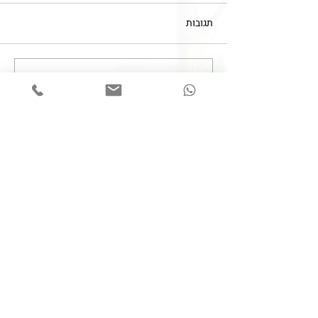
תגובות
כתיבת תגובה...
חובת מיומנות של מטפלים
בתחום עיסוקם
צרו קשר
050-6253938
Lk.MedLaw@gmail.com
השאירו פרטים ונחזור אליכם בהקדם