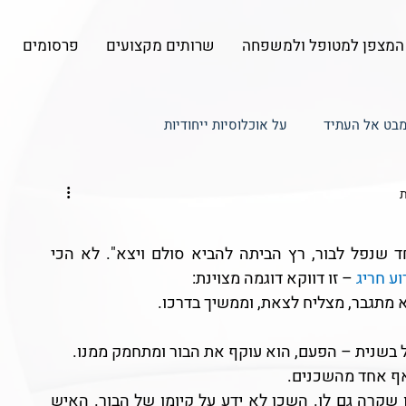
המצפן למטופל ולמשפחה
שרותים מקצועים
פרסומים
בט אל העתיד
על אוכלוסיות ייחודיות
ל למטופל
עדכונים - המצפן המדיקו-לגאלי
כשהיינו קטנים, היתה בדיחת קרש על "איש אחד שנפל לבור, רץ הביתה להביא סולם ויצא". לא הכי 
ע חריג
 – זו דווקא דוגמה מצוינת:
א מתגבר, מצליח לצאת, וממשיך בדרכו.  
 בשנית – הפעם, הוא עוקף את הבור ומתחמק ממנו.
אף אחד מהשכנים.
בהמשך, הוא מגלה שמישהו אחר נפל, בדיוק כמו שקרה גם לו. השכן לא ידע על קיומו של הבור. האיש 