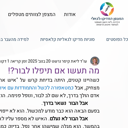
אודות
המצפן לצוותים מטפלים
כל הפוסטים
סוגיות מדיקו לגאליות קלאסיות
למידה מהעבר במ
עו"ד ליאת קיסר גרשט
20 בנוב׳ 2025
זמן קריאה 1 דקות
טכנולוגיה, טלמדיסין ורשתות חברתיות
ניהול תקשורת בין מטפ
מה תעשו אם תיפלו לבור?!
ניהול סיכונים, איכות ובטיחות הטיפול
מצחיק, אבל 
כמטאפורה לכשל והתמודדות עם אירו
אדם הולך בדרך, לא שם לב לבור, ונופל פנימה. הו
אבל הבור  נשאר בדרך
.
בפעם הבאה הוא כבר מודע למכשול. הוא לא ייפול
	אבל הבור לא נעלם
. האיש לא מספר עליו ל