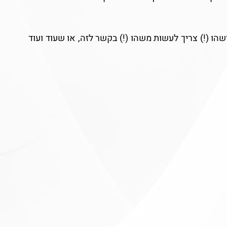
בטח לא מעצמו. מישהו (!) צריך לעשות משהו (!) בקשר לזה, או שעוד ועוד 