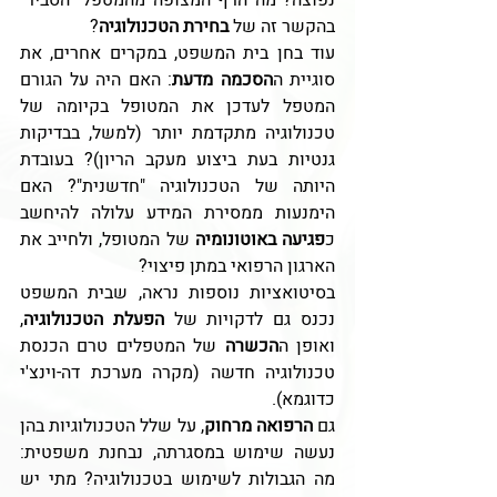
בהקשר זה של 
בחירת הטכנולוגיה
?
עוד בחן בית המשפט, במקרים אחרים, את 
סוגיית ה
הסכמה מדעת
: האם היה על הגורם 
המטפל לעדכן את המטופל בקיומה של 
טכנולוגיה מתקדמת יותר (למשל, בבדיקות 
גנטיות בעת ביצוע מעקב הריון)? בעובדת 
היותה של הטכנולוגיה "חדשנית"? האם 
הימנעות ממסירת המידע עלולה להיחשב 
כ
פגיעה באוטונומיה
 של המטופל, ולחייב את 
הארגון הרפואי במתן פיצוי? 
בסיטואציות נוספות נראה, שבית המשפט 
נכנס גם לדקויות של 
הפעלת הטכנולוגיה
, 
ואופן ה
הכשרה
 של המטפלים טרם הכנסת 
טכנולוגיה חדשה (מקרה מערכת דה-וינצ'י 
כדוגמא). 
גם 
הרפואה מרחוק
, על שלל הטכנולוגיות בהן 
נעשה שימוש במסגרתה, נבחנת משפטית: 
מה הגבולות לשימוש בטכנולוגיה? מתי יש 