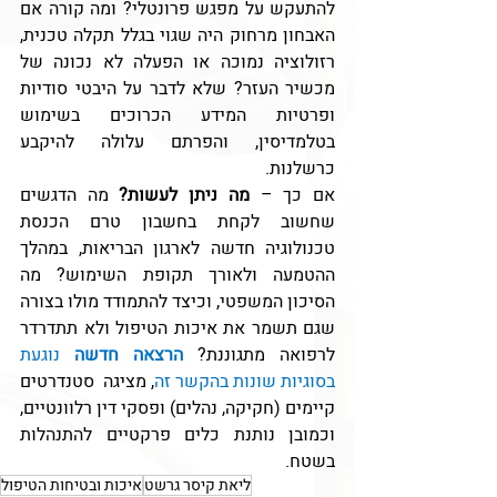
להתעקש על מפגש פרונטלי? ומה קורה אם 
האבחון מרחוק היה שגוי בגלל תקלה טכנית, 
רזולוציה נמוכה או הפעלה לא נכונה של 
מכשיר העזר? שלא לדבר על היבטי סודיות 
ופרטיות המידע הכרוכים בשימוש 
בטלמדיסין, והפרתם עלולה להיקבע 
כרשלנות.
אם כך – 
מה ניתן לעשות? 
מה הדגשים 
שחשוב לקחת בחשבון טרם הכנסת 
טכנולוגיה חדשה לארגון הבריאות, במהלך 
ההטמעה ולאורך תקופת השימוש? מה 
הסיכון המשפטי, וכיצד להתמודד מולו בצורה 
שגם תשמר את איכות הטיפול ולא תתדרדר 
לרפואה מתגוננת? 
הרצאה חדשה
 נוגעת 
בסוגיות שונות בהקשר זה
, מציגה  סטנדרטים 
קיימים (חקיקה, נהלים) ופסקי דין רלוונטיים, 
וכמובן נותנת כלים פרקטיים להתנהלות 
בשטח.
ליאת קיסר גרשט
איכות ובטיחות הטיפול