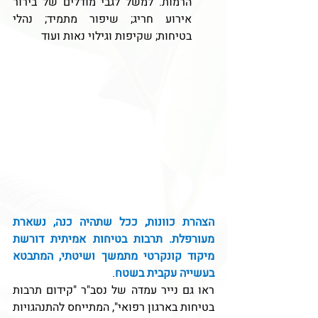
הרמות. למשל לגבי מודלים של בירור 
אירוע חריג; שיפור מתמיד; נהלי 
בטיחות; שקיפות וגילוי נאות ועוד
הצהרת כוונות, ככל שתהיה כנה, נשארת 
מעורפלת. תרבות בטיחות אמיתית דורשת 
מיקוד קונקרטי מתמשך ושיטתי, המתבטא 
בעשייה עקבית בשטח
.
ראו גם נייר עמדה של נסב"ר "קידום תרבות 
בטיחות בארגון רפואי", המתייחס להתנהגויות 