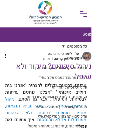
פוסט
כל הפוסטים
עו"ד ליאת קיסר גרשט
כל הפוסטים
5 ביולי
זמן קריאה 1 דקות
ניהול סיכונים? מיקוד ולא
סוגיות מדיקו לגאליות קלאסיות
ערפל
למידה מהעבר במבט אל העתיד
ארגוני בריאות יכולים להצהיר "אנחנו בית 
על אוכלוסיות ייחודיות
חולים איכותי!" "אצלנו נותנים עדיפות 
טכנולוגיה, טלמדיסין ורשתות חברתיות
לבטיחות הטיפול!", אבל מן הסתם, 
ניהול 
סיכונים אמיתי, כזה שגם מביא תוצאות, 
ניהול תקשורת בין מטפל למטופל
מחייב מעשים בשטח, ולא הצהרות 
עדכונים - המצפן המדיקו-לגאלי
מעורפלות או לא מבוססות
. איך עושים זאת 
נכון?
ניהול סיכונים, איכות ובטיחות הטיפול