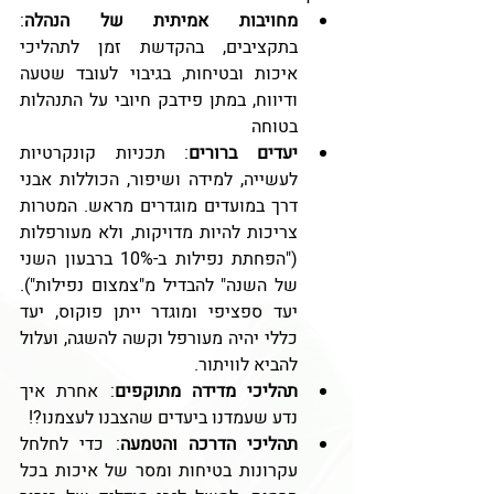
מחויבות אמיתית של הנהלה
: 
בתקציבים, בהקדשת זמן לתהליכי 
איכות ובטיחות, בגיבוי לעובד שטעה 
ודיווח, במתן פידבק חיובי על התנהלות 
בטוחה
יעדים ברורים
: תכניות קונקרטיות 
לעשייה, למידה ושיפור, הכוללות אבני 
דרך במועדים מוגדרים מראש. המטרות 
צריכות להיות מדויקות, ולא מעורפלות 
("הפחתת נפילות ב-10% ברבעון השני 
של השנה" להבדיל מ"צמצום נפילות"). 
יעד ספציפי ומוגדר ייתן פוקוס, יעד 
כללי יהיה מעורפל וקשה להשגה, ועלול 
להביא לוויתור.
תהליכי מדידה מתוקפים
: אחרת איך 
נדע שעמדנו ביעדים שהצבנו לעצמנו?!
תהליכי הדרכה והטמעה
: כדי לחלחל 
עקרונות בטיחות ומסר של איכות בכל 