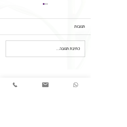
תגובות
כתיבת תגובה...
חובת מיומנות של מטפלים
בתחום עיסוקם
צרו קשר
050-6253938
Lk.MedLaw@gmail.com