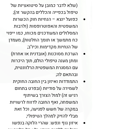
(שלא לדבר כמובן על סיטואציות של 
טיפול בכפייה והכללים בהקשר זה);
כפועל יוצא – הנחיות חוק הכשרות 
המשפטית והאפוטרופסות (ולרבות 
המסלולים המעודכנים מכוחו, כמו ייפוי 
כח מתמשך או תומך החלטות), מעמדן 
של הנחיות מקדימות וכיו"ב;
הערכת מסוכנות (אובדנית או אחרת) 
ומתן מענה טיפולי הולם, תוך היכרות 
עם המסגרת המשפטית הרלוונטית, 
ובהתאם לה;
התמודדות ואיזון בין החובה החוקית 
לשמירה על סודיות (ובפרט בתחום 
רגיש זה) למול הצורך בשיתוף 
המשפחה, ואף החובה לדווח לרשויות 
במקרה של חשש לפגיעה, וכל זאת 
מבלי להזיק למהלך הטיפולי; 
איזון גוף ונפש: שהרי הלוקה בנפשו 