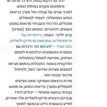
יכול גם ללקות בגופו, ולא כל תלונה או 
סימפטום מקורם במחלת הנפש.
לאורך שנים של עבודה מול מערך בריאות 
הנפש הממשלתי, ייעצתי למטפלים 
ומנהלים, הדרכתי והעברתי סדנאות במגוון 
נושאים רלוונטיים. התחום הפך (ועודנו) 
קרוב לליבי. כאמור, 
הייחודיות של 
הדיסציפלינה מתבטאת גם מדיקו-לגאלית, 
וכמו תמיד – 
ידע הוא כח
: היכרות עם 
המסגרת המשפטית הרלוונטית לתחום 
העיסוק, מסייעת למטפל בהתנהלות 
הפרקטית בשטח. התנהלות בהתאם מביאה 
לצמצום טעויות ואירועי כשל, ולטיפול 
איכותי ובטוח יותר.  
סדרת הרצאות מעמיקה שאנו מציעים 
למטפלים במערך בריאות הנפש, או מפגש 
נקודתי בנושא ספציפי – יכולים לחדד 
עבורכם היבטים מדיקו-לגאליים אלו ואחרים, 
לסייע בהעשרת הידע ובהמשך לתמוך 