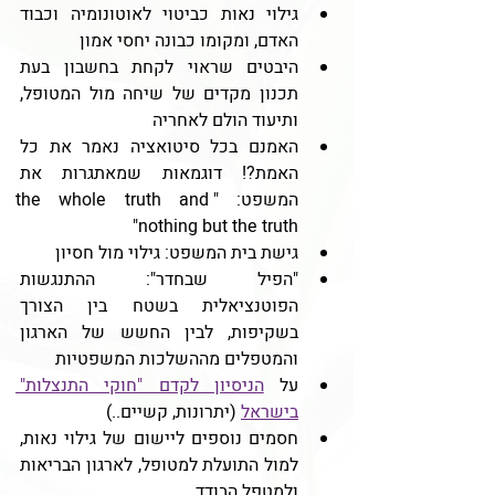
גילוי נאות כביטוי לאוטונומיה וכבוד 
האדם, ומקומו כבונה יחסי אמון
היבטים שראוי לקחת בחשבון בעת 
תכנון מקדים של שיחה מול המטופל, 
ותיעוד הולם לאחריה
האמנם בכל סיטואציה נאמר את כל 
האמת?! דוגמאות שמאתגרות את 
המשפט: "the whole truth and 
nothing but the truth"
גישת בית המשפט: גילוי מול חסיון
"הפיל שבחדר": ההתנגשות 
הפוטנציאלית בשטח בין הצורך 
בשקיפות, לבין החשש של הארגון 
והמטפלים מההשלכות המשפטיות
על 
הניסיון לקדם "חוקי התנצלות" 
בישראל
 (יתרונות, קשיים..)
חסמים נוספים ליישום של גילוי נאות, 
למול התועלת למטופל, לארגון הבריאות 
ולמטפל הבודד