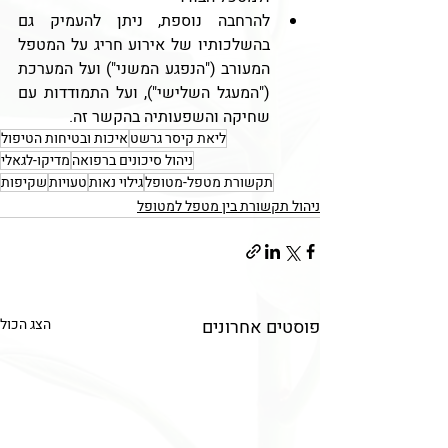
להרחבה נוספת, ניתן להעמיק גם 
בהשלכותיו של אירוע חריג על המטפל 
המעורב ("הנפגע המשני") ועל המערכת 
("המעגל השלישי"), ועל התמודדות עם 
שחיקה והשפעותיה בהקשר זה.
ליאת קיסר גרשט
איכות ובטיחות הטיפול
ניהול סיכונים ברפואה
מדיקו-לגאלי
תקשורת מטפל-מטופל
גילוי נאות
טעויות
שקיפות
ניהול תקשורת בין מטפל למטופל
פוסטים אחרונים
הצג הכול