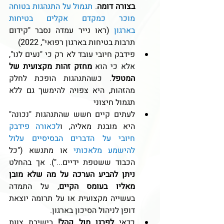
בצורה דומה
. 
תגמול על התנהגות בטוחה 
מוכר כמקדם אקלים בטיחות 
בארגון
 (ראו נייר עמדה נסבר "קידום 
תרבות בטיחות בארגון רפואי", 2022)
פידבק חיובי עובד לא רק כי "נעים לנו", 
אלא כי הוא 
מחזק זהות מקצועית של 
המטפל
. כשהתנהגות הופכת לחלק 
מהזהות, היא צפויה להימשך גם ללא 
תגמול חיצוני
לעתים קיים חשש שהתנהגות "נכונה" 
היא מובנת מאליה, ו
לכאורה פידבק 
חיובי על הדברים הבסיסיים עלול 
להישמע מלאכותי 
או מתנשא ("כל 
הכבוד ששטפת ידיים..."). אך בהחלט 
ניתן להביע הערכה על מה שלא מובן 
מאליו בעומס הקיים
, על התמדה 
בעשייה מקצועית או על תרומה יוצאת 
דופן לניהול הסיכון בארגון.
כדאי 
לפרגן מול קהל!
 בישיבת צוות 