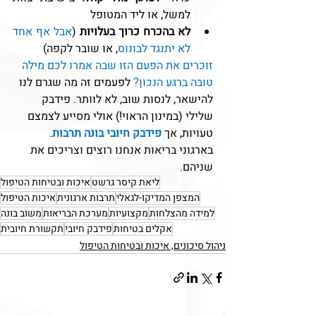
למשל, או ליד המטופל
לא בהכרח כרוך בעלויות
 (
אבל אף אחד 
לא יתנגד לבונוס
, או שובר לקפה)
זוכרים את הפעם הזו שבה אמרו לכם מילה 
טובה ברגע הנכון? 
לפעמים זה מה שגרם לנו 
להישאר, לנסות שוב, לא לוותר. פידבק 
שלילי (במינון הראוי!) אולי מסייע לצמצם 
טעויות, אך 
פידבק חיובי בונה תרבות
. 
בארגוני בריאות אנחנו רוצים וצריכים את 
שניהם.
ליאת קיסר גרשט
איכות ובטיחות הטיפול
המצפן המדיקו-לגאלי
תרבות ארגונית
איכות הטיפול
למידה מהצלחות
מקצועיות
מערכת הבריאות
משוב בונה
אקלים בטיחות
פידבק חיובי
תקשורת חיובית
ניהול סיכונים, איכות ובטיחות הטיפול