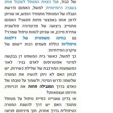
של כבוד, ו
על הצוות המטפל לשקול אותו 
בשגרה היומיומית
: למשל, האמנם נדרשת 
הגבלה של המטופל מתמודד הנפש, או שניתן 
לרסן אותו באמצעי פחות פוגעני? האמנם 
מתחייב ביצועה של פרוצדורה פולשנית 
עתירת סיכון, או שניתן לנסות טיפול שמרני?
גם 
בחינה משפטית של דילמות 
טיפוליות
 כוללת פעמים רבות יישום של 
עיקרון המידתיות:
כך למשל, כאשר בית המשפט דן בבקשה 
למינוי אפוטרופוס לאדם בגיר: לאור 
המשמעות המורכבת של שלילת כשירות, יש 
לבחון האם לא ניתן להשיג את המטרה 
שלשמה נדרש המינוי, ולשמור על טובתו של 
האדם בדרך 
המגבילה פחות
 את זכויותיו, 
חירותו ועצמאותו?
או בדיון שעניינו כפיית טיפול על מטופל 
מתנגד: האם יש דרך להשגת המטרה 
הטיפולית בדרך אחרת, תוך מינימום פגיעה 