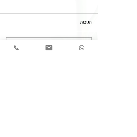
תגובות
כתיבת תגובה...
הסכמה מדעת - עד כמה
להסביר?!
צרו קשר
050-6253938
Lk.MedLaw@gmail.com
השאירו פרטים ונחזור אליכם בהקדם