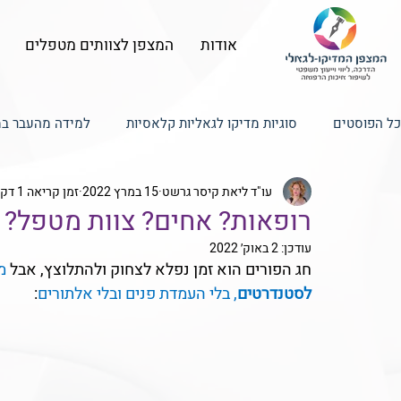
אודות
המצפן לצוותים מטפלים
כל הפוסטים
סוגיות מדיקו לגאליות קלאסיות
למידה מהעבר במ
עו"ד ליאת קיסר גרשט
15 במרץ 2022
זמן קריאה 1 דקות
טכנולוגיה, טלמדיסין ורשתות חברתיות
ניהול תקשורת בין מטפ
רופאות? אחים? צוות מטפל? א
עודכן:
2 באוק׳ 2022
ניהול סיכונים, איכות ובטיחות הטיפול
חג הפורים הוא זמן נפלא לצחוק ולהתלוצץ, אבל 
מ
לסטנדרטים
, בלי העמדת פנים ובלי אלתורים
: