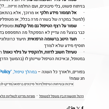
בניתוח פשוט, בלי סיבוכים, ועם החלמה זריזה...?!)
·       
אל תמסור מידע חלקי
 או מרוכך, אלא בהתאם
(למשל: במקרה של בשורה מרה בכלל, או מטופלים 
·       
שמור על רצף הטיפול גם מול קולגות
 ומטפלים
כבר בוצע? מה עדיין לא הספקת? מה התפספס בד
·       
תעד היטב ברשומה הרפואית
: תיעוד כרונולוג
תוסיף מידע שלא לצורך
·       
טעית? חשוב לדווח, ולהקפיד על גילוי נאות!
 ה
במטופל, ובאיכות הטיפול שיינתן לו (בהמשך הדרך
בפורים, ולאורך כל השנה – 
במהלך טיפול, "
olicy“
חג שמח!
איכות ובטיחות הטיפול
ניהול סיכונים ברפואה
מדיקו-לג
ניהול תקשורת בין מטפל למטופל
סוגיות מדיקו לגאליות קלא