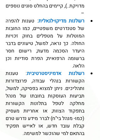
מדויקת..), קיימים בהחלט סוגים נוספים 
–  
רשלנות מדיקו-לגאלית
: טענות להפרה 
של סטנדרטים משפטיים, כמו החובות 
המוטלות על מטפלים בחוק זכויות 
החולה. כך נראה, למשל, טיעונים בדבר 
היעדר הסכמה מדעת; רישום חסר 
ברשומה הרפואית; הפרת סודיות וכן 
הלאה.
רשלנות אדמיניסטרטיבית
: טענות 
הקשורות בנהלי עבודה, פרוצדורות 
ותהליכים. ניתן למצוא בפסיקה, למשל, 
תביעות העוסקות בחובתו של מנהל 
מחלקה לטפל בתלונות הקשורות 
בתפקוד הצוות; או אחריות מעסיק 
(כמו- מנהל בי"ח) לברר מידע נדרש טרם 
קבלת עובד חדש, או לאייש תפקיד 
בהתאם למי שהוכשר למשימה.  