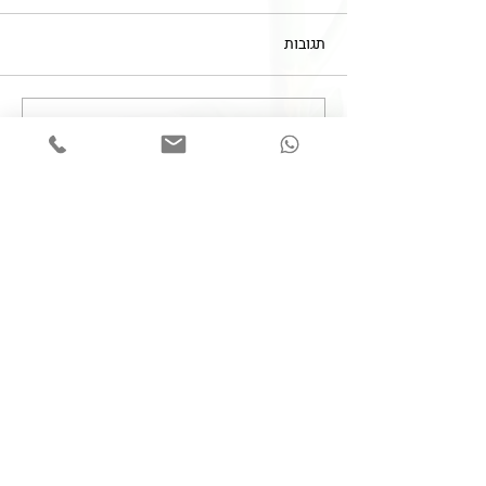
תגובות
כתיבת תגובה...
הסכמה מדעת - עד כמה
להסביר?!
צרו קשר
050-6253938
Lk.MedLaw@gmail.com
השאירו פרטים ונחזור אליכם בהקדם