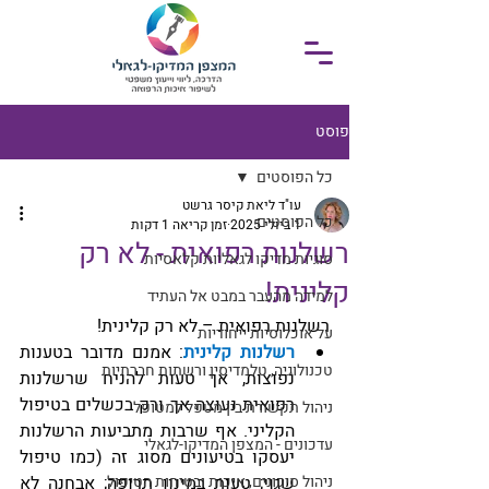
פוסט
כל הפוסטים
עו"ד ליאת קיסר גרשט
כל הפוסטים
1 ביולי 2025
זמן קריאה 1 דקות
רשלנות רפואית - לא רק
סוגיות מדיקו לגאליות קלאסיות
קלינית!
למידה מהעבר במבט אל העתיד
רשלנות רפואית – לא רק קלינית!
על אוכלוסיות ייחודיות
רשלנות קלינית
: אמנם מדובר בטענות 
טכנולוגיה, טלמדיסין ורשתות חברתיות
נפוצות, אך טעות להניח שרשלנות 
רפואית נעוצה אך ורק בכשלים בטיפול 
ניהול תקשורת בין מטפל למטופל
הקליני. אף שרבות מתביעות הרשלנות 
עדכונים - המצפן המדיקו-לגאלי
יעסקו בטיעונים מסוג זה (כמו טיפול 
ניהול סיכונים, איכות ובטיחות הטיפול
שגוי; טעות במינון תרופה; אבחנה לא 