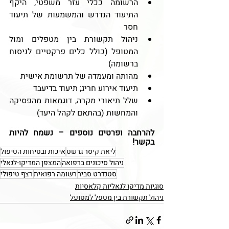
הרשומה ככלי עזר משפטי, היקף 
התיעוד הנדרש והמשמעות של תיעוד 
חסר
ניהול תקשורת בין מטפלים ומול 
המטופל (כולל כלים פרקטיים לניסוח 
ברשומה)
מהותה ומעמדה של תרשומת אישית 
תיעוד אירוע חריג; תיעוד בדיעבד
שלל תיאורי מקרה, דוגמאות מהפסיקה 
והמחשות (בהתאם לקהל היעד)
להרחבה ופרטים נוספים – נשמח להיות 
בקשר!
ליאת קיסר גרשט
איכות ובטיחות הטיפול
ניהול סיכונים ברפואה
המצפן המדיקו-לגאלי
סטנדרט סביר
רשומה רפואית
רצף טיפולי
סוגיות מדיקו לגאליות קלאסיות
ניהול תקשורת בין מטפל למטופל