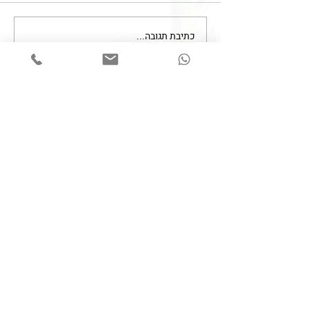
כתיבת תגובה...
הסכמה מדעת - עד כמה
להסביר?!
צרו קשר
050-6253938
Lk.MedLaw@gmail.com
השאירו פרטים ונחזור אליכם בהקדם