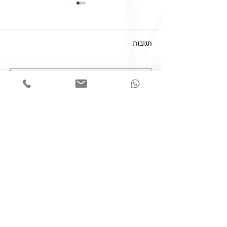
תגובות
כתיבת תגובה...
אות חיים - מיזם הנצחה בכתב
ידם
צרו קשר
050-6253938
Lk.MedLaw@gmail.com
השאירו פרטים ונחזור אליכם בהקדם