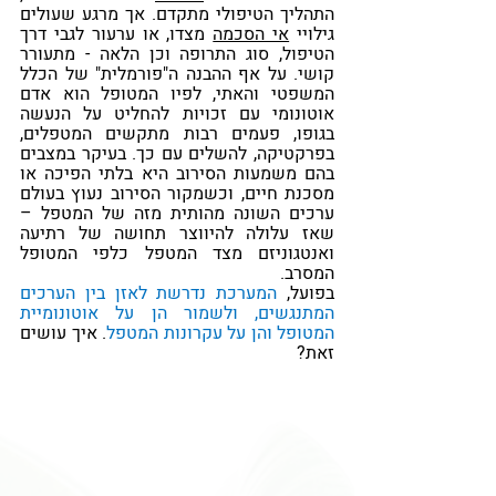
התהליך הטיפולי מתקדם. אך מרגע שעולים 
גילויי 
אי הסכמה
 מצדו, או ערעור לגבי דרך 
הטיפול, סוג התרופה וכן הלאה - מתעורר 
קושי. על אף ההבנה ה"פורמלית" של הכלל 
המשפטי והאתי, לפיו המטופל הוא אדם 
אוטונומי עם זכויות להחליט על הנעשה 
בגופו, פעמים רבות מתקשים המטפלים, 
בפרקטיקה, להשלים עם כך. בעיקר במצבים 
בהם משמעות הסירוב היא בלתי הפיכה או 
מסכנת חיים, וכשמקור הסירוב נעוץ בעולם 
ערכים השונה מהותית מזה של המטפל – 
שאז עלולה להיווצר תחושה של רתיעה 
ואנטגוניזם מצד המטפל כלפי המטופל 
המסרב. 
בפועל, 
המערכת נדרשת לאזן בין הערכים 
המתנגשים, ולשמור הן על אוטונומיית 
המטופל והן על עקרונות המטפל
. איך עושים 
זאת? 