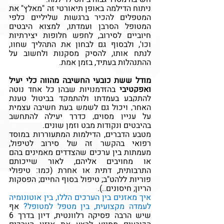
ניתוח הדילמה באופן תיאורטי זה 
"מאלץ" את 
המטפלים להכיר ברגשות שליליים כלפי 
המטופל הסרבן ועמדתו, למצוא היבטים 
חיוביים לסירוב, לחפש חלופות יצירתיות 
וכו', ולבסוף גם לבחון את התהליך שחוו, 
לנתח אותו, להסיק מסקנות ולחשוב על 
ההתנהלות בעתיד, בזמן אמת. 
מודל ששת כובעי החשיבה מהווה כלי יעיל 
ואפקטיבי
 בהזדמנויות שבהן כל אחד נוטה 
להתקבע בעמדתו ולהתמקד בביטול טענת 
האחר, ויכול גם לשמש בעת חשיבה עצמית 
על עניין מסוים, כדרך יעילה להתחשב 
בהיבטים ונקודות מבט וזמן שונים.
מטבע הדברים, הדילמות המתעוררות במוסד 
רפואי בהקשר זה של סירוב לטיפול, 
מעמתות בין ערכים שהצדדים מאמינים בהם 
או מחויבים אליהם, לאור שייכותם 
התרבותית, דתית או אחרת (כמו: טיפולי 
פוריות ללהט"ב; טיפול בסוף החיים; הפסקות 
הריון; חיסונים..). 
איך מאזנים בין הערכים הללו, בין אוטונומיה 
לעמדה מקצועית, בין מטפל למטופל? 
אף 
שיש הרבה פסיקה רלוונטית, דיון בדרך 6 