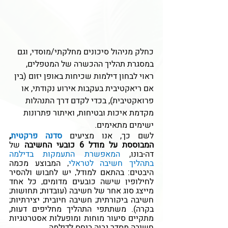
כחלק מניהול סיכונים מחלקתי/מוסדי, וגם 
במסגרת תהליך ההכשרה של המטפלים, 
ראוי לבחון דילמות שכיחות באופן יזום (בין 
אם ריאקטיבית בעקבות אירוע נקודתי, או 
פרואקטיבית), בכדי לקדם דרך התנהלות 
מקדמת איכות ובטיחות, ואיתור פתרונות 
ישימים מתאימים. 
לשם כך, אנו מציעים 
סדנה פרקטית
, 
המבוססת על מודל 6 כובעי החשיבה
 של 
דה-בונו, 
המאפשרת התעמקות בדילמה 
בתהליך חשיבה לטראלי
, המבוצע מכמה 
היבטים: 
בהתאם למודל, יש לחבוש ולהסיר 
לחילופין שישה כובעים מדומים, כל אחד 
מייצג סוג אחר של חשיבה (עובדות; תחושות; 
חשיבה ביקורתית; חשיבה חיובית; יצירתיות; 
בקרה). משתתפי התהליך מחליפים דעות, 
מ
תקיים סיעור מוחות ומופעלות אסטרטגיות 
חשיבה מסדר גבוה ביחס לדילמה
.